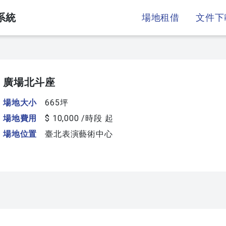
系統
場地租借
文件下
廣場北斗座
場地大小
665坪
場地費用
$ 10,000 /時段 起
場地位置
臺北表演藝術中心