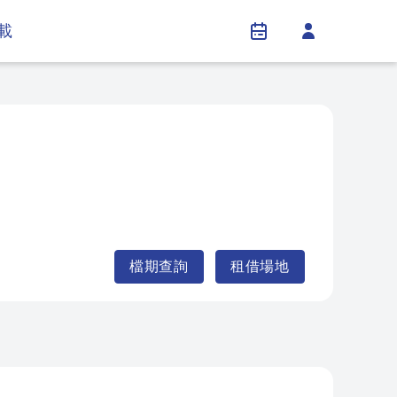
載
檔期查詢
租借場地