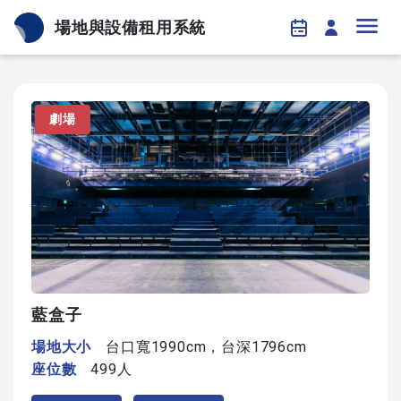
場地與設備租用系統
劇場
藍盒子
場地大小
台口寬1990cm，台深1796cm
座位數
499人