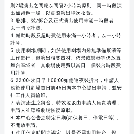
則2場演出之間應以間隔2小時為原則、同一時段演
出如超過一場，以實際演出場次收費。
3. 彩排、裝/拆台及正式演出使用未滿一時段者，
以一時段計費。
4. 輔助時段及超時費使用未滿一小時者，以一小時
計算。
5. 使用劇場期間，如於使用劇場內雖無準備展演等
工作進行，但演出相關器材、佈景或樂器等仍放置
舞台區域者，其劇場使用費以當日二個裝台時段費
用計算。
6. 22:00-次日早上08:00如需連夜裝拆台，申請人
應於使用劇場首日前45日向本中心提出申請，並安
排工作人員輪班。
7. 表演產生之舞台、特效垃圾由申請人負責清理，
申請人並應將劇場恢復原狀。
8. 本中心公告之特定日期(如保養日、停電日等)，
不開放申請。
9. 使用休息時間之認定，以是否需動用舞台、燈