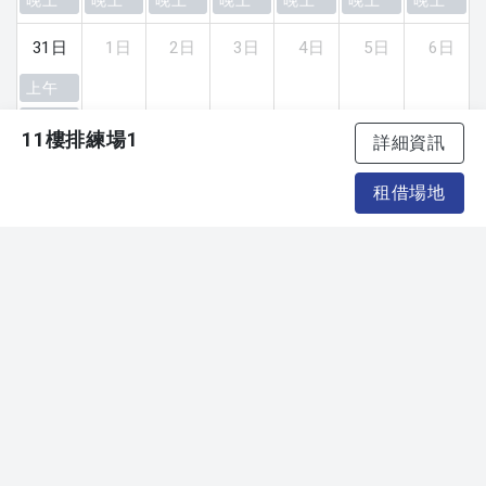
31日
1日
2日
3日
4日
5日
6日
上午
下午
11樓排練場1
詳細資訊
晚上
租借場地
T.
02-7756-3800#1555 (劇場演出)
T.
02-7756-3800#1552 (排練洽詢)
T.
02-7756-3800#1551 (活動及合作洽詢)
(服務時間 週一至週五10:00-17:00)
E.
space@tpac-taipei.org
111臺北市士林區劍潭路1號