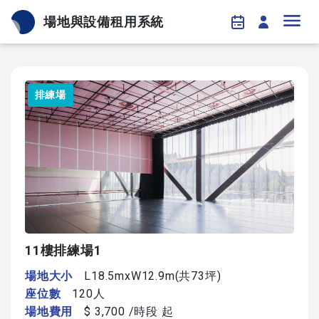
場地與設備租用系統
排練場
11樓排練場1
場地大小
L18.5mxW12.9m(共73坪)
座位數
120人
場地費用
$ 3,700 /時段 起