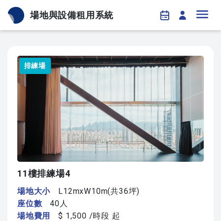
場地與設備租用系統
排練場
11樓排練場4
場地大小
L12mxW10m(共36坪)
座位數
40人
場地費用
$ 1,500 /時段 起