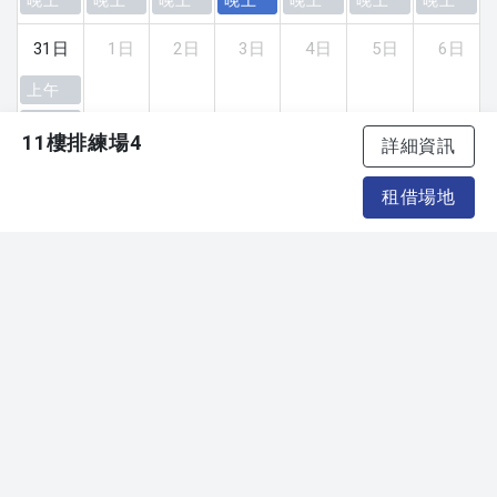
31日
1日
2日
3日
4日
5日
6日
上午
下午
11樓排練場4
詳細資訊
晚上
租借場地
T.
02-7756-3800#1555 (劇場演出)
T.
02-7756-3800#1552 (排練洽詢)
T.
02-7756-3800#1551 (活動及合作洽詢)
(服務時間 週一至週五10:00-17:00)
E.
space@tpac-taipei.org
111臺北市士林區劍潭路1號